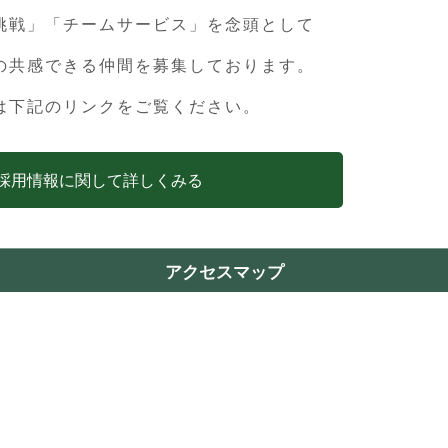
れました。
挑戦」「チームサービス」を念頭として
1年8月9日 夏期休業のお知らせ
の共感できる仲間を募集しております。
針発表会を行いました
は下記のリンクをご覧ください。
コロナウィルス】確定申告の申告期限が4月15日 まで延長となりま
採用情報に関して詳しくみる
休業のお知らせ（12/29-1/4）
用金庫 川越ブロック 勉強会「新事業承継税制のポイント解説」で講
アクセスマップ
ました（10/23）
用金庫 日高ブロック 勉強会「新事業承継税制のポイント解説」で講
ました（10/13）
税理士法人ではオンライン面談も対応しています
終了-【新型コロナウイルス】最大600万円給付「家賃支援給付金」7
日（火）より申請受付開始となりました