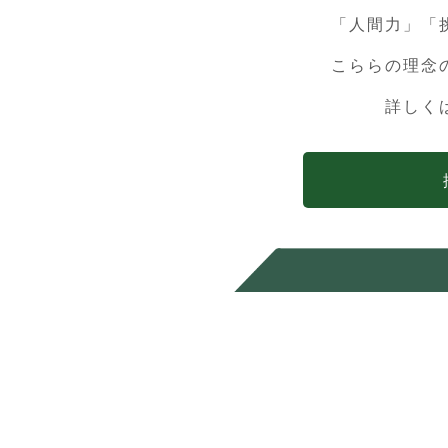
掲載さ
「人間力」「
2021.08
202
新着情報
こららの理念
2021.02
経営方
新着情報
詳しく
2021.02
【新型
新着情報
した
2020.12
年末年始
新着情報
2020.10
飯能信
新着情報
師を務め
2020.10
飯能信
新着情報
師を務め
2020.09
霞ヶ関
新着情報
2020.07
-受付
新着情報
月14