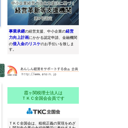
中小企業経営力強化支援法に基づく
経営革新等支援機関
第8号認定
事業承継
経営
の経営支援、中小企業の
力向上計画
にかかる認定申請、金融機関
借入金のリスケ
の
のお手伝いを致しま
す。
霞ヶ関税理士法人は
ＴＫＣ全国会会員です
ＴＫＣ全国会は、租税正義の実現をめざ
し関与先企業の永続的繁栄に奉仕するわ