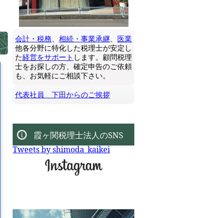
会計・税務
、
相続・事業承継
、
医業
他各分野に特化した税理士が安定し
た
経営をサポート
します。顧問税理
士をお探しの方、確定申告のご依頼
も、お気軽にご相談下さい。
代表社員 下田からのご挨拶
霞ヶ関税理士法人のSNS
Tweets by shimoda_kaikei