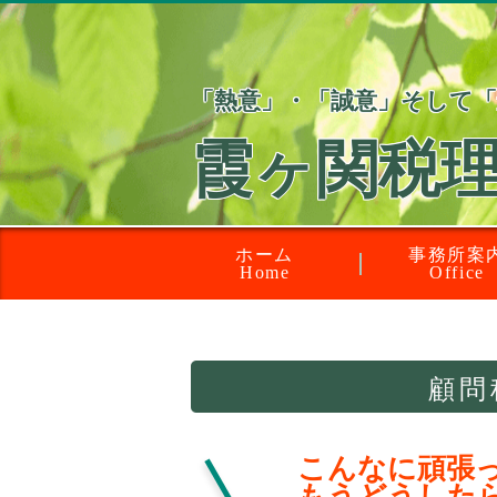
「熱意」・「誠意」そして
霞ヶ関税
ホーム
事務所案
Home
Office
顧問
こんなに頑張
もうどうした