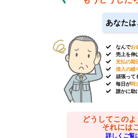
あなたは
なんで
お
売上を伸
支払の期
借入の繰
頑張って
毎日が
同
誰かに助け
どうしてこのよ
それには
詳しくご覧