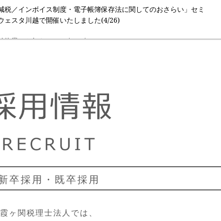
減税／インボイス制度・電子帳簿保存法に関してのおさらい」セミ
ウェスタ川越で開催いたしました(4/26)
休業のお知らせ（12/29-1/4）
求書発行事業者（インボイス事業者） 弊社登録番号のお知らせ
のお知らせ（8/11～8/15）
税理士法人の設立について
のお知らせ（8/11～8/15）
信用金庫 川越支店にて勉強会「新事業承継税制の総おさらいと事例
で講師を務めました。（7/20）
新卒採用・既卒採用
休業のお知らせ（12/29-1/4）
1年9月30日朝日新聞「頼りになる相続事業承継のプロ50選」に弊所が
霞ヶ関税理士法人では、