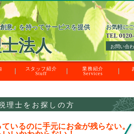
「創意」を持ってサービスを提供
お気軽に
TEL 0120-
理士法人
お問い合
内
スタッフ紹介
業務紹介
Stuff
Services
税理士をお探しの方
っているのに手元にお金が残らない。
らいいかわからない！