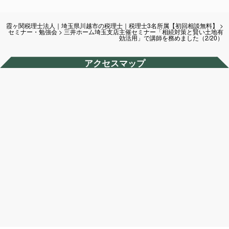
霞ヶ関税理士法人｜埼玉県川越市の税理士｜税理士3名所属【初回相談無料】
>
セミナー・勉強会
>
三井ホーム埼玉支店主催セミナー「相続対策と賢い土地有
効活用」で講師を務めました（2/20）
アクセスマップ